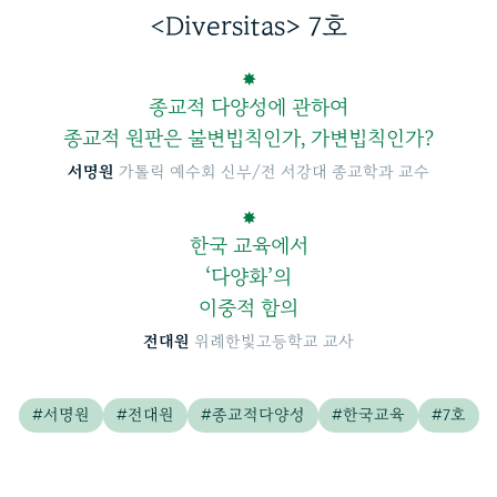
<Diversitas> 7호
✸
종교적 다양성에 관하여
종교적 원판은 불변법칙인가, 가변법칙인가?
서명원
가톨릭 예수회 신부/전 서강대 종교학과 교수
✸
한국 교육에서
‘다양화’의
이중적 함의
전대원
위례한빛고등학교 교사
#서명원
#전대원
#종교적다양성
#한국교육
#7호