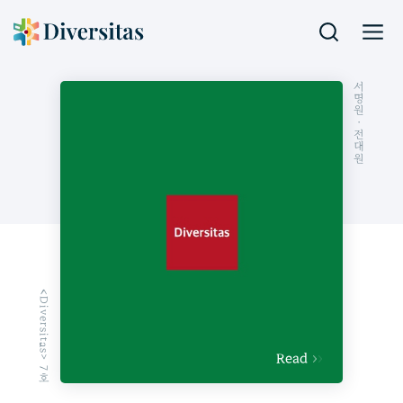
서명원
· 전대원
<Diversitas> 7호
Read