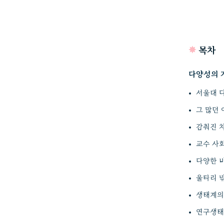
✸
목차
다양성의 
서울대 
그 많던
감춰진 
교수 사회
다양한 
울타리 
생태계의
연구생태