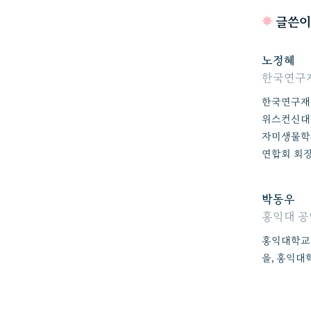
✸
글쓴이
노정혜
한국연구
한국연구재
위스컨신대
자미생물학
연합회 회장
박동우
홍익대 
홍익대학교
을, 홍익대