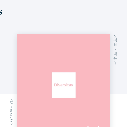
노정혜
· 박동우
<Diversitas> 10호