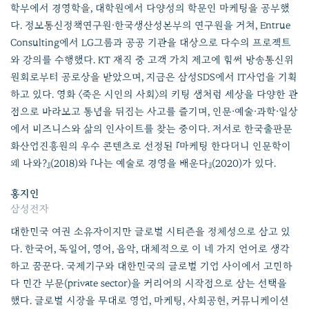
학부에서 경영학을, 대학원에서 다양성의 학문인 마케팅을 공부했
다. 정보통신정책연구원·한국생산성본부의 연구원을 거쳐, Entrue
Consulting에서 LG그룹과 공공 기관을 대상으로 다수의 프로젝트
와 강의를 수행했다. KT 재직 중 고객 가치 제고에 힘써 방송통신위
원회로부터 공로상을 받았으며, 지금은 삼성SDS에서 IT사업을 기획
하고 있다. 영화 〈죽은 시인의 사회〉의 키팅 샘처럼 세상을 다양한 관
점으로 바라보고 통념을 뒤집는 사고를 즐기며, 인문·예술·과학·일상
에서 비즈니스와 삶의 인사이트를 찾는 중이다. 저서로 한국출판문
화산업진흥원의 우수 콘텐츠로 선정된 『마케팅 한다더니 인문학이
왜 나와?』(2018)와 『나는 예술로 경영을 배운다』(2020)가 있다.
홍지인
삼성전자
대한민국 여권 소유자이지만 글로벌 시티즌을 정체성으로 삼고 있
다. 한국어, 독일어, 영어, 음악, 대체적으로 이 네 가지 언어로 생각
하고 꿈꾼다. 국제기구와 대한민국의 글로벌 기업 사이에서 고민하
다 민간 부문(private sector)을 커리어의 시작점으로 삼는 선택을
했다. 글로벌 시장을 무대로 영업, 마케팅, 사회공헌, 커뮤니케이션