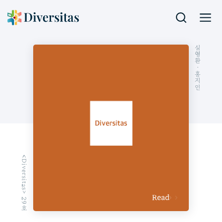
심영환
· 홍지인
<Diversitas> 29호
Read